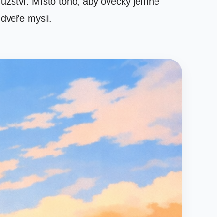
ružství. Místo toho, aby ovečky jemně
 dveře mysli.