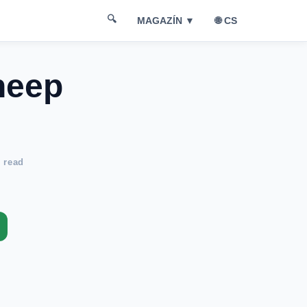
🔍
🌐 CS
MAGAZÍN ▼
heep
 read