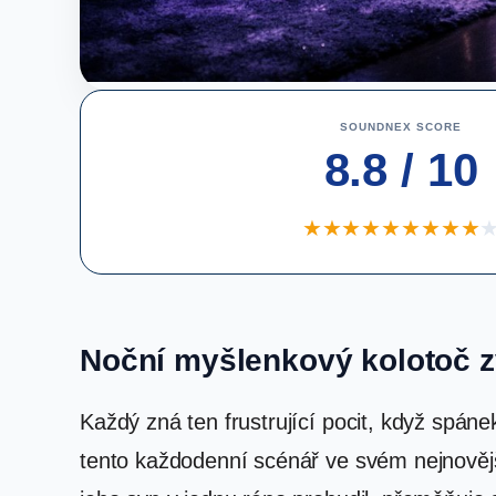
SOUNDNEX SCORE
8.8 / 10
★
★
★
★
★
★
★
★
★
Noční myšlenkový kolotoč z
Každý zná ten frustrující pocit, když spán
tento každodenní scénář ve svém nejnověj