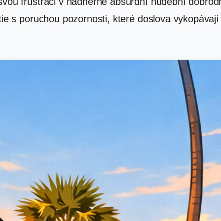
 svou frustraci v nádherně absurdní hudební dobrod
tie s poruchou pozornosti, které doslova vykopávají