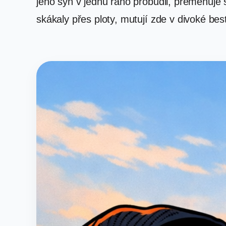
jeho syn v jednu ráno probudil, přeměňuje
skákaly přes ploty, mutují zde v divoké bes