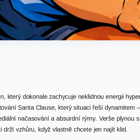
en, který dokonale zachycuje neklidnou energii hyp
vání Santa Clause, který situaci řeší dynamitem – 
ediální načasování a absurdní rýmy. Verše plynou s
drží vzhůru, když vlastně chcete jen najít klid.