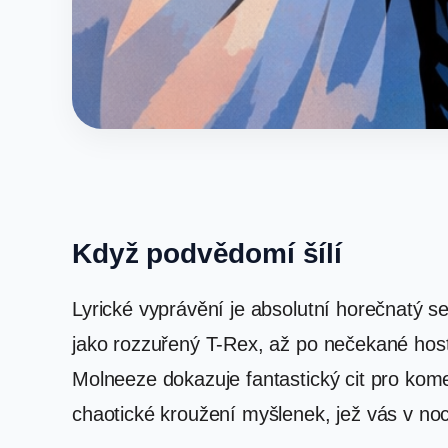
Když podvědomí šílí
Lyrické vyprávění je absolutní horečnatý s
jako rozzuřený T-Rex, až po nečekané hosto
Molneeze dokazuje fantastický cit pro kom
chaotické kroužení myšlenek, jež vás v noci 