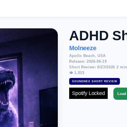
ADHD S
Molneeze
Apollo Beach, USA
Release: 2026-06-19
Short Review: 6/23/2026 2 min
👁 1.015
SOUNDNEX SHORT REVIEW
Spotify Locked
Load