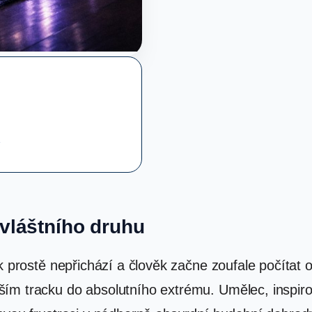
★
vláštního druhu
ek prostě nepřichází a člověk začne zoufale počíta
ším tracku do absolutního extrému. Umělec, inspir