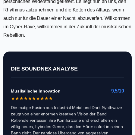
persönlichen Widerstand geliefert. Es liegt nun an uns, den
Rhythmus aufzunehmen und die Ketten des Alltags, wenn
auch nur für die Dauer einer Nacht, abzuwerfen. Willkommen
im Cyber-Rave, willkommen in der Zukunft der musikalischen
Rebellion.
DIE SOUNDNEX ANALYSE
9,5/10
Musikalische Innovation
★
★
★
★
★
★
★
★
★
★
Die mutige Fusion aus Industrial Metal und Dark Synthwave
zeugt von einer enormen kreativen Vision der Band.
Ratlehole verlassen ihre Komfortzone und erschaffen ein
völlig neues, hybrides Genre, das den Hörer sofort in seinen
Bann zieht. Der nahtlose Übergang von aggressiven