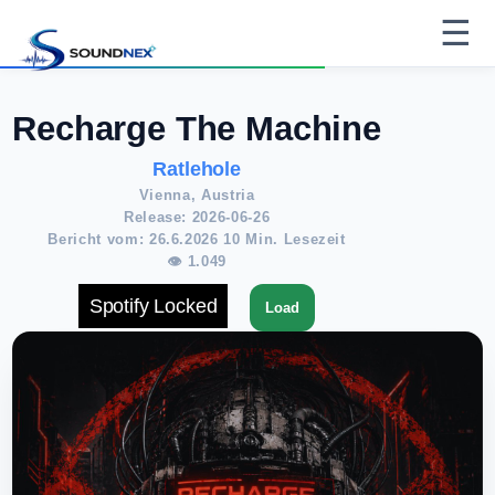
☰
Recharge The Machine
Ratlehole
Vienna, Austria
Release: 2026-06-26
Bericht vom: 26.6.2026 10 Min. Lesezeit
👁 1.049
Spotify Locked
Load