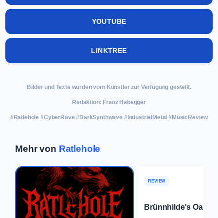
YOUTUBE
LINKTREE
Bilder und Texte wurden vom Künstler zur Verfügung gestellt.
Redaktion: Franz Habegger
#Ratlehole #CyberRave #DarkSynthwave #IndustrialMetal #MusicReview
Mehr von
Ratlehole
REVIEW
Brünnhilde's Oath