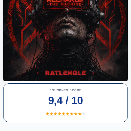
SOUNDNEX SCORE
9,4 / 10
★
★
★
★
★
★
★
★
★
★