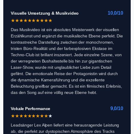
10,0/10
Visuelle Umsetzung & Musikvideo
★
★
★
★
★
★
★
★
★
★
Das Musikvideo ist ein absolutes Meisterwerk der visuellen
Erzählkunst und ergänzt die musikalische Ebene perfekt. Die
kontrastreiche Darstellung zwischen der monochromen,
tristen Büro-Realität und der farbexplosiven Ekstase im
Techno-Club ist brillant inszeniert. Jede einzelne Szene, von
der verregneten Bushaltestelle bis hin zur gigantischen
Laser-Show, wurde mit unglaublicher Liebe zum Detail
gefilmt. Die emotionale Reise der Protagonistin wird durch
die dynamische Kameraführung und die exzellente
Beleuchtung greifbar gemacht. Es ist ein filmisches Erlebnis,
das den Song auf eine völlig neue Ebene hebt.
9,0/10
Vokale Performance
★
★
★
★
★
★
★
★
★
★
Leadsänger Lex Alpen liefert eine herausragende Leistung
ab, die perfekt zur dystopischen Atmosphäre des Tracks