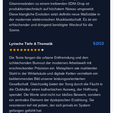
Gitarrenwänden zu einem treibenden EDM-Drop ist
produktionstechnisch auf höchstem Niveau umgesetzt.
Diese klangliche Evolution setzt definitiv neue Maßstäbe in
der modernen elektronischen Musiklandschaft. Es ist ein
erfrischender und dringend benötigter Weckruf für die
Szene.
9,0/10
Lyrische Tiefe & Thematik
★
★
★
★
★
★
★
★
★
★
Die Texte fangen die urbane Entfremdung und den
schleichenden Burnout der modernen Arbeitswelt mit
erschreckender Präzision ein. Metaphern wie mahlender
Stahl in der Wirbelsäule und digitale Ketten vermitteln ein
beklemmendes Bild unserer leistungsorientierten
Gesellschaft. Gleichzeitig bietet der Song durch die Flucht in
die Clubkultur einen kathartischen Ausweg, der Hoffnung
spendet. Die Worte sind nicht nur bloßes Beiwerk, sondern
ein zentrales Element der dystopischen Erzählung. Sie
resonieren tief mit jedem, der sich jemals im System
gefangen gefühlt hat.