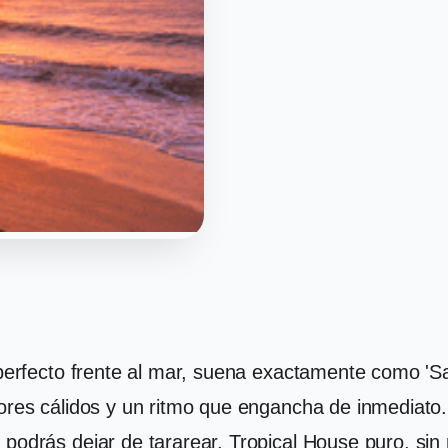
r perfecto frente al mar, suena exactamente como 'S
adores cálidos y un ritmo que engancha de inmediato
podrás dejar de tararear. Tropical House puro, sin r