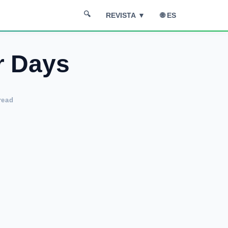
🔍
🌐 ES
REVISTA ▼
r Days
read