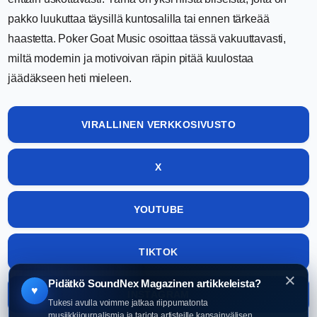
pakko luukuttaa täysillä kuntosalilla tai ennen tärkeää
haastetta. Poker Goat Music osoittaa tässä vakuuttavasti,
miltä modernin ja motivoivan räpin pitää kuulostaa
jäädäkseen heti mieleen.
VIRALLINEN VERKKOSIVUSTO
X
YOUTUBE
TIKTOK
×
Pidätkö SoundNex Magazinen artikkeleista?
♥
INSTAGRAM
Tukesi avulla voimme jatkaa riippumatonta
musiikkijournalismia ja tarjota artisteille kansainvälisen