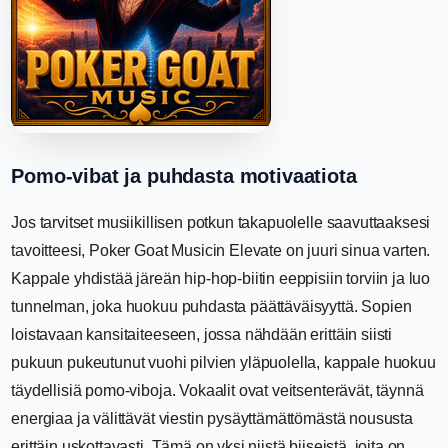
Pomo-vibat ja puhdasta motivaatiota
Jos tarvitset musiikillisen potkun takapuolelle saavuttaaksesi
tavoitteesi, Poker Goat Musicin Elevate on juuri sinua varten.
Kappale yhdistää järeän hip-hop-biitin eeppisiin torviin ja luo
tunnelman, joka huokuu puhdasta päättäväisyyttä. Sopien
loistavaan kansitaiteeseen, jossa nähdään erittäin siisti
pukuun pukeutunut vuohi pilvien yläpuolella, kappale huokuu
täydellisiä pomo-viboja. Vokaalit ovat veitsenterävät, täynnä
energiaa ja välittävät viestin pysäyttämättömästä noususta
erittäin uskottavasti. Tämä on yksi niistä biiseistä, joita on