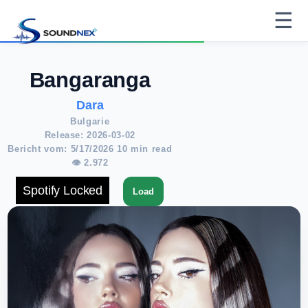
☰
Bangaranga
Dara
Bulgarie
Release: 2026-03-02
Bericht vom: 5/17/2026 10 min read
👁 2.972
Spotify Locked
Load