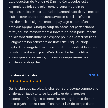
La production de Monoir et Dimitris Kontopoulos est un
exemple parfait de design sonore contemporain et
repoussant les limites. La fusion harmonieuse de rythmes de
club électroniques percutants avec de subtiles influences
traditionnelles bulgares crée un paysage sonore d'une
ampleur épique. Chaque coup de basse est parfaitement
mixé, pousse massivement à travers les haut-parleurs tout
en laissant suffisamment d'espace pour les voix cristallines.
L'augmentation constante de l'intensité jusqu'au drop
explosif est magistralement construite et maintient la tension
constamment à son point d'ébullition. Un feu d'artifice
acoustique a été créé ici, qui ravira complètement les
auditeurs audiophiles.
9.5/10
Écriture & Paroles
★
★
★
★
★
★
★
★
★
★
Sur le plan des paroles, la chanson se présente comme une
exploration fascinante de la dualité et de la passion
indomptée. Des lignes comme 'I'm an angel, I'm a demon,
I'm a psycho for no reason' capturent l'air du temps d'une