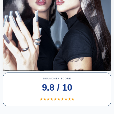
SOUNDNEX SCORE
9.8 / 10
★
★
★
★
★
★
★
★
★
★