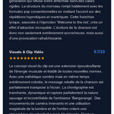
génération qui refuse d'être enfermée dans des cases
rigides. La structure du morceau rompt habilement avec les
formules pop conventionnelles en mettant l'accent sur des
répétitions hypnotiques et mantriques. Cette franchise
lyrique, associée à l'injonction 'Welcome to the riot', crée un
effet d'attraction incroyable. L'écriture de la chanson est
donc non seulement extrêmement accrocheuse, mais aussi
d'une provocation rafraîchissante.
9.7/10
Visuels & Clip Vidéo
★
★
★
★
★
★
★
★
★
★
Le concept visuel du clip est une extension époustouflante
de l'énergie musicale et établit de toutes nouvelles normes.
Avec une esthétique sombre mais en même temps
extrêmement colorée, le message rebelle de la chanson est
parfaitement transposé à l'écran. La chorégraphie est
tranchante, dynamique et capture parfaitement la nature
sauvage et incontrôlable de l'ambiance 'Bangaranga'. Des
mouvements de caméra innovants et une utilisation
magistrale de la lumière et de l'ombre créent une
atmosphère claustrophobe mais électrisante. C'est un