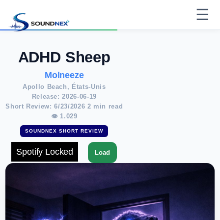
☰
ADHD Sheep
Molneeze
Apollo Beach, États-Unis
Release: 2026-06-19
Short Review: 6/23/2026 2 min read
👁 1.029
SOUNDNEX SHORT REVIEW
Spotify Locked
Load