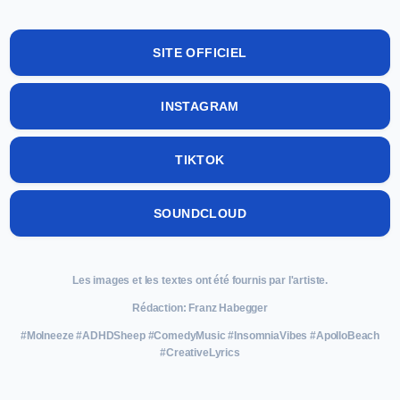
SITE OFFICIEL
INSTAGRAM
TIKTOK
SOUNDCLOUD
Les images et les textes ont été fournis par l'artiste.
Rédaction: Franz Habegger
#Molneeze #ADHDSheep #ComedyMusic #InsomniaVibes #ApolloBeach
#CreativeLyrics