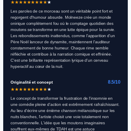
★
★
★
★
★
★
★
★
★
★
Les paroles de ce morceau sont un véritable point fort et
regorgent d'humour absurde. Molneeze crée un monde
onirique complètement fou où le comptage quotidien des
moutons se transforme en une lutte épique pour la survie.
Les rebondissements inattendus, comme l'apparition d'un
Père Noël lanceur de dynamite, maintiennent l'auditeur
constamment de bonne humeur. Chaque rime semble
réfléchie et contribue à la narration comique et effrénée.
C'est une brillante représentation lyrique d'un cerveau
hyperactif au cœur de la nuit.
8.5/10
Originalité et concept
★
★
★
★
★
★
★
★
★
★
Le concept de transformer la frustration de l'insomnie en
une comédie pleine d'action est extrêmement rafraîchissant.
Au lieu d'écrire une énième chanson mélancolique sur les
nuits blanches, l'artiste choisit une voie totalement non
conventionnelle. L'idée que les moutons imaginaires
souffrent eux-mêmes de TDAH est une astuce