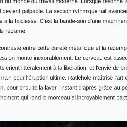
en du monde du travail moderne. Lorsque résonne la
 devient palpable. La section rythmique fait avancer
ce à la faiblesse. C'est la bande-son d'une machiner
le réclame.
ontraste entre cette dureté métallique et la rédempt
ssion monte inexorablement. Le cerveau est asséch
s crient littéralement à la libération, et l'envie de 
rrain pour l'éruption ultime. Ratlehole maîtrise l'ar
on, pour ensuite la laver l'instant d'après grâce au 
chement qui rend le morceau si incroyablement capt