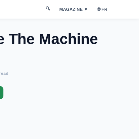
🔍
🌐 FR
MAGAZINE ▼
e The Machine
read