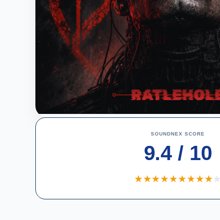
SOUNDNEX SCORE
9.4 / 10
★
★
★
★
★
★
★
★
★