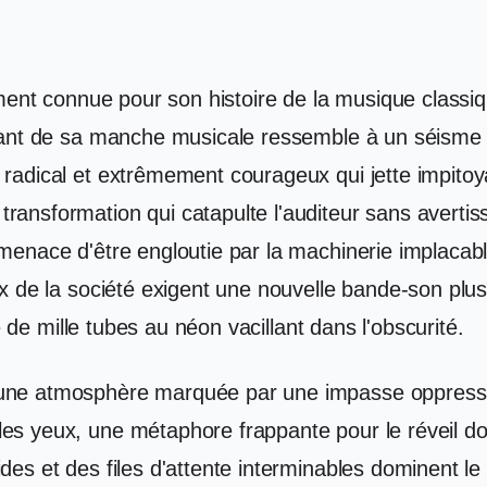
ment connue pour son histoire de la musique classiqu
nant de sa manche musicale ressemble à un séisme t
adical et extrêmement courageux qui jette impitoya
ansformation qui catapulte l'auditeur sans averti
enace d'être engloutie par la machinerie implacable
 de la société exigent une nouvelle bande-son plus 
e de mille tubes au néon vacillant dans l'obscurité.
e atmosphère marquée par une impasse oppressante 
s yeux, une métaphore frappante pour le réveil dou
es et des files d'attente interminables dominent l