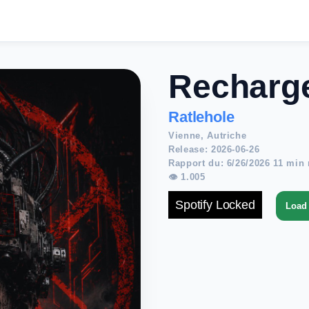
Recharg
Ratlehole
Vienne, Autriche
Release: 2026-06-26
Rapport du: 6/26/2026 11 min 
👁 1.005
Spotify Locked
Load