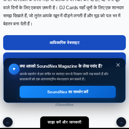
वाले दिनों के लिए एकदम ज़रूरी है। DJ Cards यहाँ धुनों के लिए एक शानदार
समझ दिखाते हैं, जो तुरंत आपके खून में दौड़ने लगती हैं और मूड को पल भर में
बेहतर बना देती हैं।
आधिकारिक वेबसाइट
TIKTOK
×
क्या आपको SoundNex Magazine के लेख पसंद हैं?
♥
आपके सहयोग से हम संगीत पर स्वतंत्र रूप से लिखना जारी रख सकते हैं और
कलाकारों को एक अंतरराष्ट्रीय मंच प्रदान कर सकते हैं।
चित्र और पाठ कलाकार द्वारा प्रदान किए गए थे।
Redaktion: Franz Habegger
SoundNex का समर्थन करें
#DJCards #SaltwaterDays #TropicalHouse #SummerVibes #ElectronicPop
#SoundNex
←
→
साझा करें और जानकारी