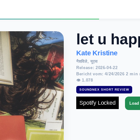
let u ha
Kate Kristine
नैशविले, यूएस
Release: 2026-04-22
Bericht vom: 4/24/2026 2 min 
👁 1.078
SOUNDNEX SHORT REVIEW
Spotify Locked
Load