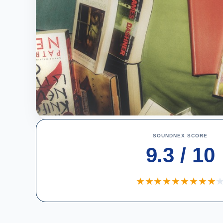
SOUNDNEX SCORE
9.3 / 10
★
★
★
★
★
★
★
★
★