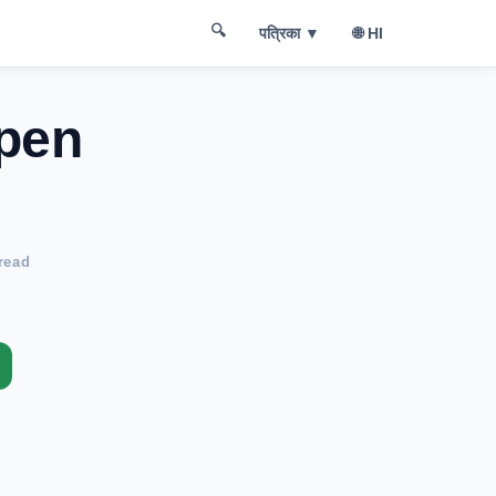
🔍
पत्रिका ▼
🌐 HI
ppen
read