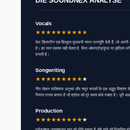
DIE SOUNDNEX ANALYSE
Vocals
★
★
★
★
★
★
★
★
★
★
केट क्रिस्टीन एक बिल्कुल लुभावनी गायन प्रस्तुति देती हैं, जो अ
है। हर स्वर एकदम सही बैठता है, बिना ओवरप्रोड्यूस्ड या कृत्रिम
बनाती है।
Songwriting
★
★
★
★
★
★
★
★
★
★
गीत लेखन व्यक्तिगत अनुभव और चतुर रूपकों के एक अद्भुत मिश्रण के 
निरंतर तनाव बनाता है जो श्रोता को पूरे समय बांधे रखता है। धुनें 
Production
★
★
★
★
★
★
★
★
★
★
प्रोडक्शन जानबूझकर खुद को पीछे रखता है और गाने को विकसित होन