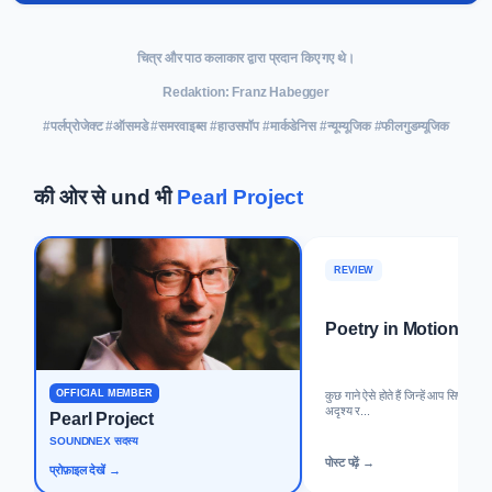
चित्र और पाठ कलाकार द्वारा प्रदान किए गए थे।
Redaktion: Franz Habegger
#पर्लप्रोजेक्ट #ऑसमडे #समरवाइब्स #हाउसपॉप #मार्कडेनिस #न्यूम्यूजिक #फीलगुडम्यूजिक
की ओर से und भी
Pearl Project
REVIEW
Poetry in Motion
OFFICIAL MEMBER
कुछ गाने ऐसे होते हैं जिन्हें आप सिर्फ सुनते 
अदृश्य र...
Pearl Project
SOUNDNEX सदस्य
पोस्ट पढ़ें →
प्रोफ़ाइल देखें →