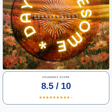
SOUNDNEX SCORE
8.5 / 10
★
★
★
★
★
★
★
★
★
★