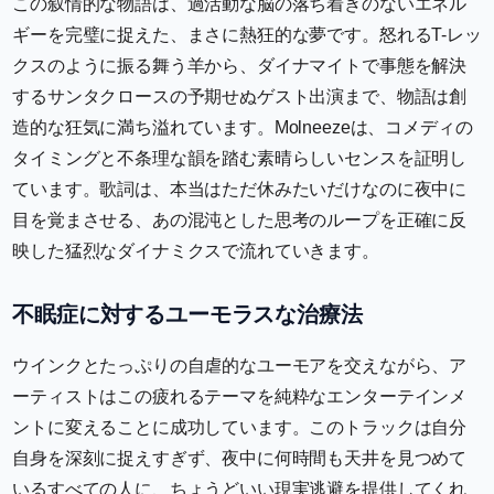
この叙情的な物語は、過活動な脳の落ち着きのないエネル
ギーを完璧に捉えた、まさに熱狂的な夢です。怒れるT-レッ
クスのように振る舞う羊から、ダイナマイトで事態を解決
するサンタクロースの予期せぬゲスト出演まで、物語は創
造的な狂気に満ち溢れています。Molneezeは、コメディの
タイミングと不条理な韻を踏む素晴らしいセンスを証明し
ています。歌詞は、本当はただ休みたいだけなのに夜中に
目を覚まさせる、あの混沌とした思考のループを正確に反
映した猛烈なダイナミクスで流れていきます。
不眠症に対するユーモラスな治療法
ウインクとたっぷりの自虐的なユーモアを交えながら、ア
ーティストはこの疲れるテーマを純粋なエンターテインメ
ントに変えることに成功しています。このトラックは自分
自身を深刻に捉えすぎず、夜中に何時間も天井を見つめて
いるすべての人に、ちょうどいい現実逃避を提供してくれ