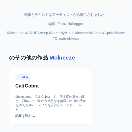
画像とテキストはアーティストから提供されました。
編集: Franz Habegger
#Molneeze #ADHDSheep #ComedyMusic #InsomniaVibes #ApolloBeach
#CreativeLyrics
のその他の作品
Molneeze
REVIEW
Cali Cobra
Molneezeは「Cali Cobra」で、西海岸の黄金の夜
と、四輪の上で味わう比類なき無限の自由の感覚
を讃える真のアンセムを提供しています。この
ト...
記事を読む →