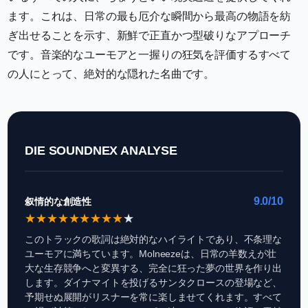
ます。これは、日常の最も厄介な瞬間から最高の物語を紡
ぎ出せることを示す、新鮮で正直かつ型破りなアプローチ
です。音楽的なユーモアと一握りの狂気を評価するすべて
の人にとって、絶対的な隠れた名曲です。
DIE SOUNDNEX ANALYSE
9.0/10
叙情的な創造性
★
★
★
★
★
★
★
★
★
★
このトラックの歌詞は絶対的なハイライトであり、不条理な
ユーモアに満ちています。Molneezeは、日常の羊数えが壮
大な生存競争へと変異する、完全に狂った夢の世界を作り出
します。ダイナマイトを投げるサンタクロースの登場など、
予期せぬ展開がリスナーを常に楽しませてくれます。すべて