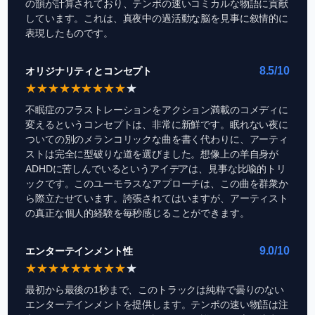
の韻が計算されており、テンポの速いコミカルな物語に貢献
しています。これは、真夜中の過活動な脳を見事に叙情的に
表現したものです。
8.5/10
オリジナリティとコンセプト
★
★
★
★
★
★
★
★
★
★
不眠症のフラストレーションをアクション満載のコメディに
変えるというコンセプトは、非常に新鮮です。眠れない夜に
ついての別のメランコリックな曲を書く代わりに、アーティ
ストは完全に型破りな道を選びました。想像上の羊自身が
ADHDに苦しんでいるというアイデアは、見事な比喩的トリ
ックです。このユーモラスなアプローチは、この曲を群衆か
ら際立たせています。誇張されてはいますが、アーティスト
の真正な個人的経験を毎秒感じることができます。
9.0/10
エンターテインメント性
★
★
★
★
★
★
★
★
★
★
最初から最後の1秒まで、このトラックは純粋で曇りのない
エンターテインメントを提供します。テンポの速い物語は注