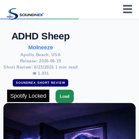
☰
ADHD Sheep
Molneeze
Apollo Beach, USA
Release: 2026-06-19
Short Review: 6/23/2026 1 min read
👁 1.031
SOUNDNEX SHORT REVIEW
Spotify Locked
Load