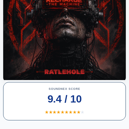
SOUNDNEX SCORE
9.4 / 10
★
★
★
★
★
★
★
★
★
★