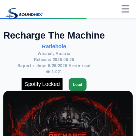
☰
Recharge The Machine
Ratlehole
Wiedeń, Austria
Release: 2026-06-26
Raport z dnia: 6/26/2026 9 min read
👁 1.021
Spotify Locked
Load