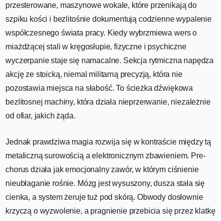
przesterowane, maszynowe wokale, które przenikają do
szpiku kości i bezlitośnie dokumentują codzienne wypalenie
współczesnego świata pracy. Kiedy wybrzmiewa wers o
miażdżącej stali w kręgosłupie, fizyczne i psychiczne
wyczerpanie staje się namacalne. Sekcja rytmiczna napędza
akcję ze stoicką, niemal militarną precyzją, która nie
pozostawia miejsca na słabość. To ścieżka dźwiękowa
bezlitosnej machiny, która działa nieprzerwanie, niezależnie
od ofiar, jakich żąda.
Jednak prawdziwa magia rozwija się w kontraście między tą
metaliczną surowością a elektronicznym zbawieniem. Pre-
chorus działa jak emocjonalny zawór, w którym ciśnienie
nieubłaganie rośnie. Mózg jest wysuszony, dusza stała się
cienka, a system żeruje tuż pod skórą. Obwody dosłownie
krzyczą o wyzwolenie, a pragnienie przebicia się przez klatkę