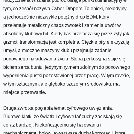
Muzycznie ta wizualna podróż osiąga punkt kulminacyjny w
tym, co zespół nazywa Cyber-Dropem. To epicki, melodyjny,
a jednocześnie niezwykle potężny drop EDM, który
przełamuje metaliczny chaos zwrotek i zamienia utwór w
absolutny klubowy hit. Kiedy bas przetacza się przez żyły jak
grzmot, transformacja jest kompletna. Ciężkie bity elektryzują
umysł, a mroczne maszyny klubu przejmują zadanie
ponownego naładowania życia. Stopa perkusyjna staje się
biciem serca buntu, jedynym rytmem zdolnym do ponownego
wypełnienia pustki pozostawionej przez pracę. W tym rave'ie,
w tym sztucznym, ale głęboko szczerym środowisku, ma
miejsce przetrwanie.
Druga zwrotka pogłębia temat cyfrowego uwięzienia.
Biurowe klatki ze światła i cyfrowe łańcuchy zaciskają się
coraz bardziej. Niekończącemu się harowaniu i
mechanicznemu bólowi towarzyszą duchy korporacji, które