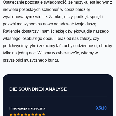
Ostatecznie pozostaje świadomość, że muzyka jest jednym z
niewielu pozostałych schronień w coraz bardziej
wyalienowanym świecie. Zamknij oczy, podkręć sprzęt i
pozwól maszynom na nowo naładować twoją duszę.
Ratlehole dostarczyli nam ścieżkę dźwiękową dla naszego
własnego, osobistego oporu. Teraz od nas zależy, czy
podchwycimy rytm i zrzucimy łańcuchy codzienności, choćby
tylko na jedną noc. Witamy w cyber-rave'ie, witamy w
przyszłości muzycznego buntu.
DIE SOUNDNEX ANALYSE
9.5/10
Innowacja muzyczna
★
★
★
★
★
★
★
★
★
★