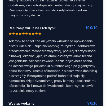
kulturę klubową, co daje nadzieję. Słowa nie są tylko
dodatkiem, ale centralnym elementem dystopijnej narracji.
Rezonują głęboko z każdym, kto kiedykolwiek czuł się
uwięziony w systemie.
10.0/10
Realizacja wizualna i teledysk
★
★
★
★
★
★
★
★
★
★
Teledysk to absolutne arcydzieło wizualnego opowiadania
historii i idealnie uzupełnia warstwę muzyczną. Kontrastowe
przedstawienie monochromatycznej, ponurej rzeczywistości
biurowej i eksplodującej kolorami ekstazy w klubie techno
jest genialnie zainscenizowane. Każda pojedyncza scena,
od deszczowego przystanku autobusowego po gigantyczny
pokaz laserowy, została sfilmowana z niesamowitą dbałością
o szczegóły. Emocjonalna podróż bohaterki staje się
namacalna dzięki dynamicznej pracy kamery i doskonałemu
oświetleniu. To filmowe doświadczenie, które wynosi utwór
na zupełnie nowy poziom.
9.0/10
Występ wokalny