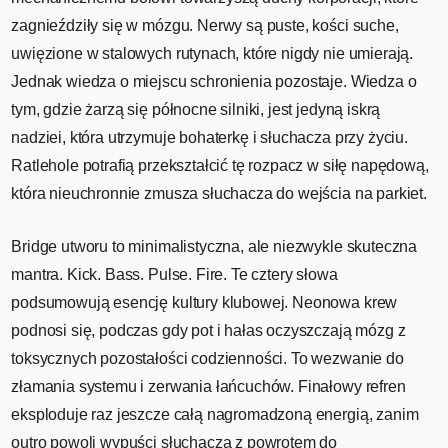
zagnieździły się w mózgu. Nerwy są puste, kości suche,
uwięzione w stalowych rutynach, które nigdy nie umierają.
Jednak wiedza o miejscu schronienia pozostaje. Wiedza o
tym, gdzie żarzą się północne silniki, jest jedyną iskrą
nadziei, która utrzymuje bohaterkę i słuchacza przy życiu.
Ratlehole potrafią przekształcić tę rozpacz w siłę napędową,
która nieuchronnie zmusza słuchacza do wejścia na parkiet.
Bridge utworu to minimalistyczna, ale niezwykle skuteczna
mantra. Kick. Bass. Pulse. Fire. Te cztery słowa
podsumowują esencję kultury klubowej. Neonowa krew
podnosi się, podczas gdy pot i hałas oczyszczają mózg z
toksycznych pozostałości codzienności. To wezwanie do
złamania systemu i zerwania łańcuchów. Finałowy refren
eksploduje raz jeszcze całą nagromadzoną energią, zanim
outro powoli wypuści słuchacza z powrotem do