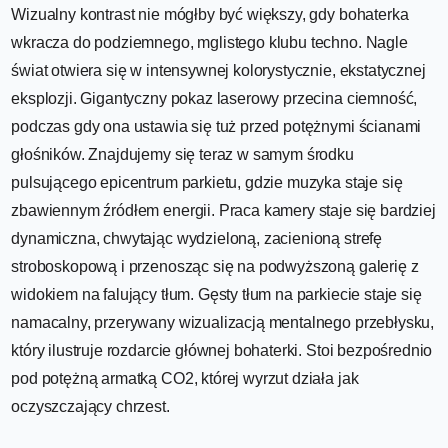
Wizualny kontrast nie mógłby być większy, gdy bohaterka
wkracza do podziemnego, mglistego klubu techno. Nagle
świat otwiera się w intensywnej kolorystycznie, ekstatycznej
eksplozji. Gigantyczny pokaz laserowy przecina ciemność,
podczas gdy ona ustawia się tuż przed potężnymi ścianami
głośników. Znajdujemy się teraz w samym środku
pulsującego epicentrum parkietu, gdzie muzyka staje się
zbawiennym źródłem energii. Praca kamery staje się bardziej
dynamiczna, chwytając wydzieloną, zacienioną strefę
stroboskopową i przenosząc się na podwyższoną galerię z
widokiem na falujący tłum. Gęsty tłum na parkiecie staje się
namacalny, przerywany wizualizacją mentalnego przebłysku,
który ilustruje rozdarcie głównej bohaterki. Stoi bezpośrednio
pod potężną armatką CO2, której wyrzut działa jak
oczyszczający chrzest.