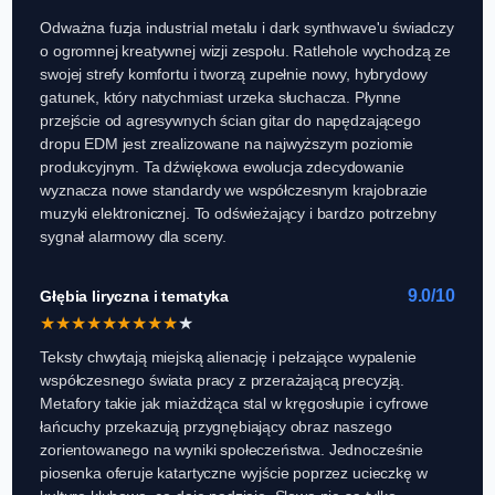
Odważna fuzja industrial metalu i dark synthwave'u świadczy
o ogromnej kreatywnej wizji zespołu. Ratlehole wychodzą ze
swojej strefy komfortu i tworzą zupełnie nowy, hybrydowy
gatunek, który natychmiast urzeka słuchacza. Płynne
przejście od agresywnych ścian gitar do napędzającego
dropu EDM jest zrealizowane na najwyższym poziomie
produkcyjnym. Ta dźwiękowa ewolucja zdecydowanie
wyznacza nowe standardy we współczesnym krajobrazie
muzyki elektronicznej. To odświeżający i bardzo potrzebny
sygnał alarmowy dla sceny.
9.0/10
Głębia liryczna i tematyka
★
★
★
★
★
★
★
★
★
★
Teksty chwytają miejską alienację i pełzające wypalenie
współczesnego świata pracy z przerażającą precyzją.
Metafory takie jak miażdżąca stal w kręgosłupie i cyfrowe
łańcuchy przekazują przygnębiający obraz naszego
zorientowanego na wyniki społeczeństwa. Jednocześnie
piosenka oferuje katartyczne wyjście poprzez ucieczkę w