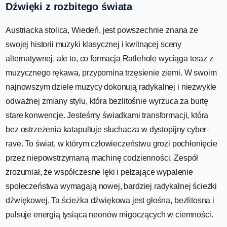
Dźwięki z rozbitego świata
Austriacka stolica, Wiedeń, jest powszechnie znana ze
swojej historii muzyki klasycznej i kwitnącej sceny
alternatywnej, ale to, co formacja Ratlehole wyciąga teraz z
muzycznego rękawa, przypomina trzęsienie ziemi. W swoim
najnowszym dziele muzycy dokonują radykalnej i niezwykle
odważnej zmiany stylu, która bezlitośnie wyrzuca za burtę
stare konwencje. Jesteśmy świadkami transformacji, która
bez ostrzeżenia katapultuje słuchacza w dystopijny cyber-
rave. To świat, w którym człowieczeństwu grozi pochłonięcie
przez niepowstrzymaną machinę codzienności. Zespół
zrozumiał, że współczesne lęki i pełzające wypalenie
społeczeństwa wymagają nowej, bardziej radykalnej ścieżki
dźwiękowej. Ta ścieżka dźwiękowa jest głośna, bezlitosna i
pulsuje energią tysiąca neonów migoczących w ciemności.