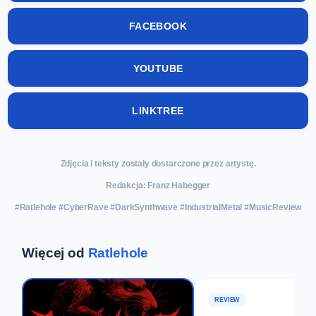
FACEBOOK
YOUTUBE
LINKTREE
Zdjęcia i teksty zostały dostarczone przez artystę.
Redakcja: Franz Habegger
#Ratlehole #CyberRave #DarkSynthwave #IndustrialMetal #MusicReview
Więcej od
Ratlehole
REVIEW