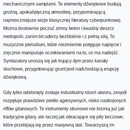
mechanicznymi samplami. Te elementy dźwiękowe budują
groźną, apokaliptyczną atmosferę, przypominającą
najmroczniejsze wizje klasycznej literatury cyberpunkowej.
Można dosłownie poczuć zimny beton i kwaśny deszcz
metropolii, zanim bit uderzy bezlitośnie i z pełną siłą. To
muzyczne preludium, które niezmiernie potęguje napięcie i
zręcznie manipuluje oczekiwaniami na to, co ma nadejść.
Syntezatory unoszą się jak trujący dym przez kanały
słuchowe, przygotowując grunt pod nadchodzącą erupcję
dźwiękową.
Gdy tylko odsłonięty zostaje industrialny rdzeń utworu, zespół
rozpętuje prawdziwe piekło agresywnych, nisko nastrojonych
riffów gitarowych. Te instrumenty strunowe nie brzmią już jak
tradycyjne gitary, ale raczej jak obracające się piły tarczowe,
które przebijają się przez masywną stal. Towarzyszą im