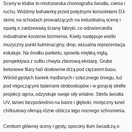
Sceny w klubie to mistrzowska choreografia światła, cienia i
ruchu. Widzimy bohaterkę przed potężnymi konsoletami DJ-
skimi, na schodach prowadzących na industrialną scenę i
opartą o zardzewiałą ścianę fabryki, co odzwierciedla
industrialne korzenie brzmienia. Kiedy następuje wielki
muzyczny punkt kulminacyjny, drop, wizualna reprezentacja
eskaluje. Na środku parkietu, spowita miękką mgłą,
perspektywa z sufitu chwyta zbiorową ekstazę. Grube
betonowe filary hali dosłownie drżą pod ciężarem basu.
Wśród gęstych baniek mydlanych i sztucznego śniegu, tuż
pod migoczącymi bateriami stroboskopów i w gorącej strefie
projekcji ognia, odzyskuje swoje siły witalne. Strefa światła
UV, taniec bezpośrednio na barze i głęboki, mistyczny tunel
chilloutowy oferują różne oblicza tego nocnego schronienia.
Centrum głównej sceny i gęsty, spocony tłum świadczą o