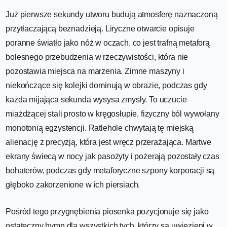
Już pierwsze sekundy utworu budują atmosferę naznaczoną
przytłaczającą beznadzieją. Liryczne otwarcie opisuje
poranne światło jako nóż w oczach, co jest trafną metaforą
bolesnego przebudzenia w rzeczywistości, która nie
pozostawia miejsca na marzenia. Zimne maszyny i
niekończące się kolejki dominują w obrazie, podczas gdy
każda mijająca sekunda wysysa zmysły. To uczucie
miażdżącej stali prosto w kręgosłupie, fizyczny ból wywołany
monotonią egzystencji. Ratlehole chwytają tę miejską
alienację z precyzją, która jest wręcz przerażająca. Martwe
ekrany świecą w nocy jak pasożyty i pożerają pozostały czas
bohaterów, podczas gdy metaforyczne szpony korporacji są
głęboko zakorzenione w ich piersiach.
Pośród tego przygnębienia piosenka pozycjonuje się jako
ostateczny hymn dla wszystkich tych, którzy są uwięzieni w