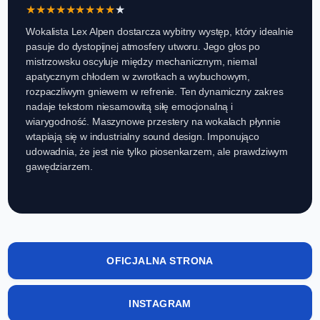
★
★
★
★
★
★
★
★
★
★
Wokalista Lex Alpen dostarcza wybitny występ, który idealnie
pasuje do dystopijnej atmosfery utworu. Jego głos po
mistrzowsku oscyluje między mechanicznym, niemal
apatycznym chłodem w zwrotkach a wybuchowym,
rozpaczliwym gniewem w refrenie. Ten dynamiczny zakres
nadaje tekstom niesamowitą siłę emocjonalną i
wiarygodność. Maszynowe przestery na wokalach płynnie
wtapiają się w industrialny sound design. Imponująco
udowadnia, że jest nie tylko piosenkarzem, ale prawdziwym
gawędziarzem.
OFICJALNA STRONA
INSTAGRAM