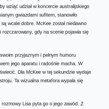
 wziąć udział w koncercie australijskiego
usianym gwiazdami sufitem, stanowiło
nie są wcale dobre. McKee został niedawno
 i rozczarowany, gdy na scenie pojawia się
 swoim przyjaznym i pełnym humoru
tywem jego aparatu i radośnie macha. W
 świecić. Dla McKee w tej sekundzie wydaje
troju. Ta wizualna metafora wypala się
.
h rozmowy Lisa pyta go o jego zawód. Z