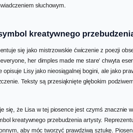
oświadczeniem słuchowym.
o symbol kreatywnego przebudzeni
tuje się jako mistrzowskie ćwiczenie z poezji obser
r everyone, her dimples made me stare' chwyta esenc
opisuje Lisy jako nieosiągalnej bogini, ale jako p
czenie. Teksty są przesiąknięte głębokim podziwem 
je się, że Lisa w tej piosence jest czymś znacznie 
symbol kreatywnego przebudzenia artysty. Reprezen
ronnym, aby móc tworzyć prawdziwą sztukę. Piosen