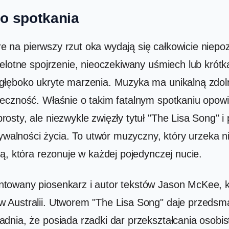
o spotkania
tóre na pierwszy rzut oka wydają się całkowicie nie
rzelotne spojrzenie, nieoczekiwany uśmiech lub kr
głęboko ukryte marzenia. Muzyka ma unikalną zdoln
ieczność. Właśnie o takim fatalnym spotkaniu opo
sty, ale niezwykle zwięzły tytuł "The Lisa Song" i
lności życia. To utwór muzyczny, który urzeka nie
ą, która rezonuje w każdej pojedynczej nucie.
owany piosenkarz i autor tekstów Jason McKee, któ
 Australii. Utworem "The Lisa Song" daje przedsm
dnia, że posiada rzadki dar przekształcania osobi