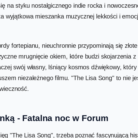
się na styku nostalgicznego indie rocka i nowocz
 ta wyjątkowa mieszanka muzycznej lekkości i emocj
rdy fortepianu, nieuchronnie przypominają się złot
zyczne mrugnięcie okiem, które budzi skojarzenia 
czej swój własny, lśniący kosmos dźwiękowy, który s
uszem niezależnego filmu. "The Lisa Song" to nie j
 wieczność.
senką - Fatalna noc w Forum
ęg "The Lisa Song", trzeba poznać fascynującą his