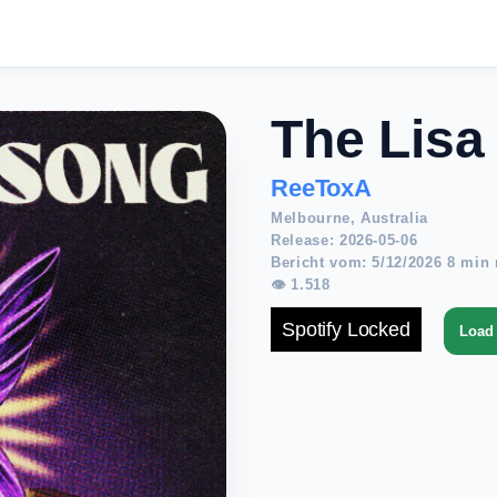
The Lisa
ReeToxA
Melbourne, Australia
Release: 2026-05-06
Bericht vom: 5/12/2026 8 min 
👁 1.518
Spotify Locked
Load