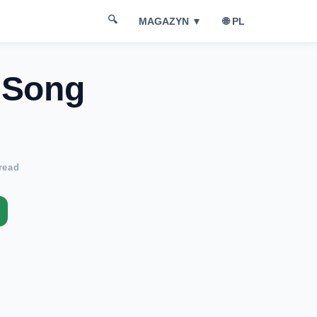
🔍
🌐 PL
MAGAZYN ▼
 Song
read