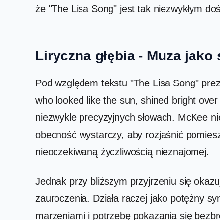
że "The Lisa Song" jest tak niezwykłym d
Liryczna głębia - Muza jak
Pod względem tekstu "The Lisa Song" prezen
who looked like the sun, shined bright ove
niezwykle precyzyjnych słowach. McKee nie 
obecność wystarczy, aby rozjaśnić pomiesz
nieoczekiwaną życzliwością nieznajomej.
Jednak przy bliższym przyjrzeniu się okazu
zauroczenia. Działa raczej jako potężny 
marzeniami i potrzebę pokazania się bezb