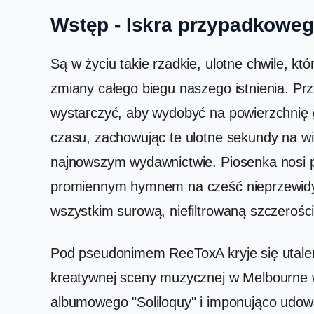
Wstęp - Iskra przypadkoweg
Są w życiu takie rzadkie, ulotne chwile, k
zmiany całego biegu naszego istnienia. P
wystarczyć, aby wydobyć na powierzchnię 
czasu, zachowując te ulotne sekundy na w
najnowszym wydawnictwie. Piosenka nosi pro
promiennym hymnem na cześć nieprzewidywa
wszystkim surową, niefiltrowaną szczerości
Pod pseudonimem ReeToxA kryje się utalent
kreatywnej sceny muzycznej w Melbourne w
albumowego "Soliloquy" i imponująco udowa