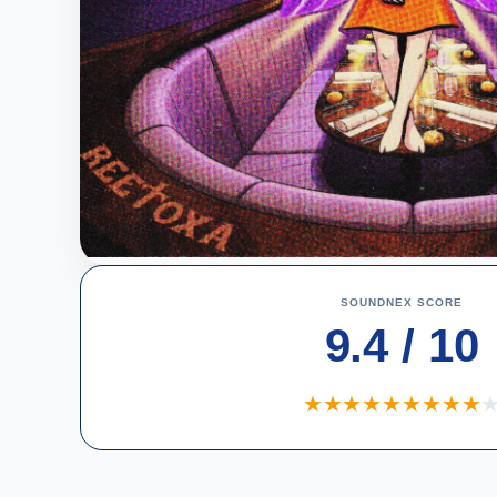
SOUNDNEX SCORE
9.4 / 10
★
★
★
★
★
★
★
★
★