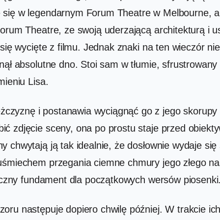
się w legendarnym Forum Theatre w Melbourne, aby
Forum Theatre, ze swoją uderzającą architekturą i 
 się wycięte z filmu. Jednak znaki na ten wieczór 
nął absolutne dno. Stoi sam w tłumie, sfrustrowany
mieniu Lisa.
czyznę i postanawia wyciągnąć go z jego skorupy
ć zdjęcie sceny, ona po prostu staje przed obiek
 chwytają ją tak idealnie, że dosłownie wydaje się
 uśmiechem przegania ciemne chmury jego złego nas
iryczny fundament dla początkowych wersów piosenki
oru następuje dopiero chwilę później. W trakcie ic