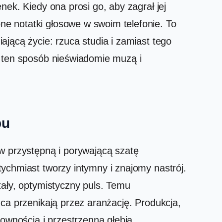
ek. Kiedy ona prosi go, aby zagrał jej
e notatki głosowe w swoim telefonie. To
jącą życie: rzuca studia i zamiast tego
w ten sposób nieświadomie muzą i
pu
w przystępną i porywającą szatę
ychmiast tworzy intymny i znajomy nastrój.
tały, optymistyczny puls. Temu
ca przenikają przez aranżację. Produkcja,
wnością i przestrzenną głębią.