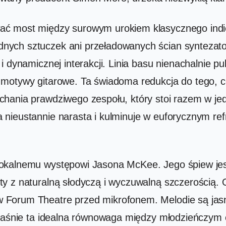
ać most między surowym urokiem klasycznego indi
ych sztuczek ani przeładowanych ścian syntezato
 dynamicznej interakcji. Linia basu nienachalnie pu
 motywy gitarowe. Ta świadoma redukcja do tego, c
chania prawdziwego zespołu, który stoi razem w j
nieustannie narasta i kulminuje w euforycznym ref
okalnemu występowi Jasona McKee. Jego śpiew jest
 z naturalną słodyczą i wyczuwalną szczerością. On
Forum Theatre przed mikrofonem. Melodie są jasne
właśnie ta idealna równowaga między młodzieńczym e