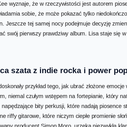
ee wyznaje, że w rzeczywistości jest autorem piosen
iadamia sobie, że może pokazać tylko niedokończon
. Jeszcze tej samej nocy podejmuje decyzję zmienia
ać swój pierwszy prawdziwy album. Lisa staje się 
ca szata z indie rocka i power po
doskonały przykład tego, jak ubrać złożone emocje 
m, niemal czułym wstępem na fortepianie, który nat
napędzające bity perkusji, które nadają piosence s
riffy gitarowe, które niczym ciepłe promienie słoń
any producent Simon Moro, urzeka niezwykłą klaro