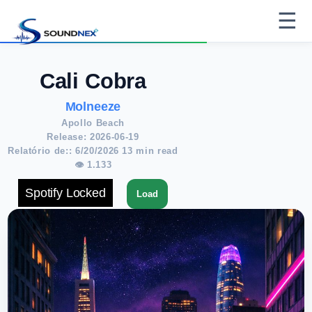
☰
Cali Cobra
Molneeze
Apollo Beach
Release: 2026-06-19
Relatório de:: 6/20/2026 13 min read
👁 1.133
Spotify Locked
Load