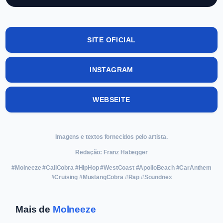
SITE OFICIAL
INSTAGRAM
WEBSEITE
Imagens e textos fornecidos pelo artista.
Redação: Franz Habegger
#Molneeze #CaliCobra #HipHop #WestCoast #ApolloBeach #CarAnthem
#Cruising #MustangCobra #Rap #Soundnex
Mais de
Molneeze