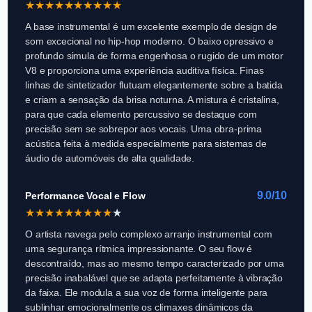
★
★
★
★
★
★
★
★
★
★
A base instrumental é um excelente exemplo de design de
som excecional no hip-hop moderno. O baixo opressivo e
profundo simula de forma engenhosa o rugido de um motor
V8 e proporciona uma experiência auditiva física. Finas
linhas de sintetizador flutuam elegantemente sobre a batida
e criam a sensação da brisa noturna. A mistura é cristalina,
para que cada elemento percussivo se destaque com
precisão sem se sobrepor aos vocais. Uma obra-prima
acústica feita à medida especialmente para sistemas de
áudio de automóveis de alta qualidade.
9.0/10
Performance Vocal e Flow
★
★
★
★
★
★
★
★
★
★
O artista navega pelo complexo arranjo instrumental com
uma segurança rítmica impressionante. O seu flow é
descontraído, mas ao mesmo tempo caracterizado por uma
precisão inabalável que se adapta perfeitamente à vibração
da faixa. Ele modula a sua voz de forma inteligente para
sublinhar emocionalmente os clímaxes dinâmicos da