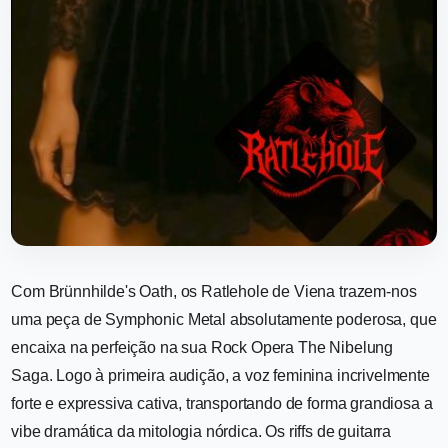
Com Brünnhilde's Oath, os Ratlehole de Viena trazem-nos
uma peça de Symphonic Metal absolutamente poderosa, que
encaixa na perfeição na sua Rock Opera The Nibelung
Saga. Logo à primeira audição, a voz feminina incrivelmente
forte e expressiva cativa, transportando de forma grandiosa a
vibe dramática da mitologia nórdica. Os riffs de guitarra