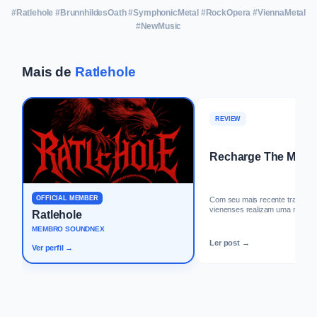
#Ratlehole #BrunnhildesOath #SymphonicMetal #RockOpera #ViennaMetal
#NewMusic
Mais de
Ratlehole
REVIEW
Recharge The Mach
OFFICIAL MEMBER
Com seu mais recente trabalho,
vienenses realizam uma mudanç
Ratlehole
MEMBRO SOUNDNEX
Ler post →
Ver perfil →