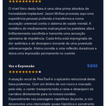
★
★
★
★
★
★
★
★
★
★
O nível lírico desta faixa é uma obra-prima absoluta de
honestidade implacável. Jason McKee processa aqui uma
experiência pessoal profunda e transforma-a numa
acusação universal contra o sistema de saúde mental. A
metáfora do medicamento inalcançável na prateleira alta é
brilhantemente escolhida e transmite uma sensação
opressiva de impotência. Cada linha está impregnada de
dor autêntica e do desespero inocente de uma juventude
sobrecarregada. A letra convida a uma reflexão duradoura e
deixa uma impressão permanente no ouvinte.
9.0/10
Voz e Expressão
★
★
★
★
★
★
★
★
★
★
A atuação vocal de ReeToxA é o epicentro emocional desta
faixa poderosa. Com um timbre de voz rouco e marcado
pela vida, o cantor transporta toda a raiva e desespero da
narrativa diretamente para os nossos ouvidos.
Especialmente nas passagens repetitivas da ponte, a voz
desenvolve uma intensidade quase hipnótica e penetrante.