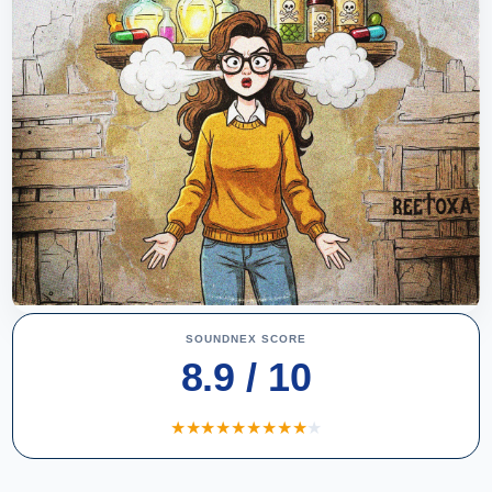
SOUNDNEX SCORE
8.9 / 10
★
★
★
★
★
★
★
★
★
★