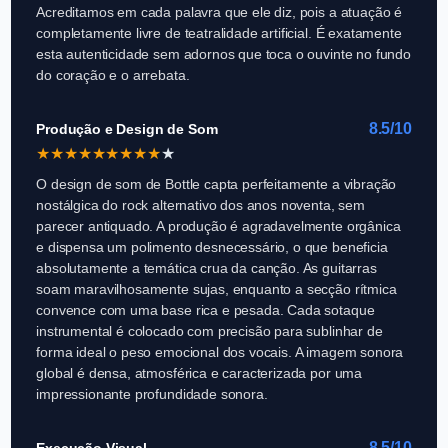
Acreditamos em cada palavra que ele diz, pois a atuação é
completamente livre de teatralidade artificial. É exatamente
esta autenticidade sem adornos que toca o ouvinte no fundo
do coração e o arrebata.
8.5/10
Produção e Design de Som
★
★
★
★
★
★
★
★
★
★
O design de som de Bottle capta perfeitamente a vibração
nostálgica do rock alternativo dos anos noventa, sem
parecer antiquado. A produção é agradavelmente orgânica
e dispensa um polimento desnecessário, o que beneficia
absolutamente a temática crua da canção. As guitarras
soam maravilhosamente sujas, enquanto a secção rítmica
convence com uma base rica e pesada. Cada sotaque
instrumental é colocado com precisão para sublinhar de
forma ideal o peso emocional dos vocais. A imagem sonora
global é densa, atmosférica e caracterizada por uma
impressionante profundidade sonora.
8.5/10
Execução Visual