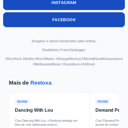
INSTAGRAM
FACEBOOK
Imagens e textos fornecidos pelo artista.
Redaktion: Franz Habegger
#ReeToxA #Bottle #RockMusic #GrungeRevival #MentalHealthAwareness
#MelbourneMusic #Soundnex #AltRock
Mais de
Reetoxa
REVIEW
REVIEW
Dancing With Lou
Demand Perfec
Com Dancing With Lou, o Reetoxa entrega um
Com 'Demand Perfection
hino de rock eletrizante vindo d...
acerto de contas implacá