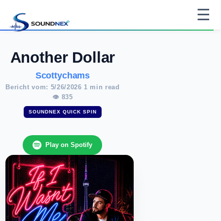
☰
Another Dollar
Scottychams
Bericht vom: 5/26/2026 1 min read
👁 835
SOUNDNEX QUICK SPIN
Play on Spotify