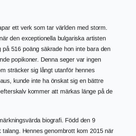
skapar ett verk som tar världen med storm.
är den exceptionella bulgariska artisten
ng på 516 poäng säkrade hon inte bara den
rande popikoner. Denna seger var ingen
som sträcker sig långt utanför hennes
paus, kunde inte ha önskat sig en bättre
rs efterskalv kommer att märkas länge på de
märkningsvärda biografi. Född den 9
isk talang. Hennes genombrott kom 2015 när