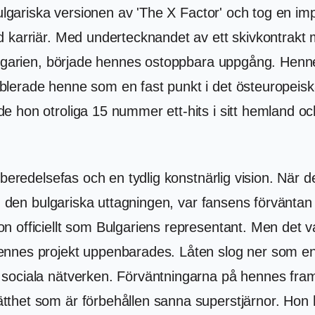
 bulgariska versionen av 'The X Factor' och tog en 
 karriär. Med undertecknandet av ett skivkontrakt 
lgarien, började hennes ostoppbara uppgång. Hennes 
erade henne som en fast punkt i det östeuropeiska 
 hon otroliga 15 nummer ett-hits i sitt hemland oc
rberedelsefas och en tydlig konstnärlig vision. När
', den bulgariska uttagningen, var fansens förvänta
 officiellt som Bulgariens representant. Men det v
ennes projekt uppenbarades. Låten slog ner som en
sociala nätverken. Förväntningarna på hennes fra
het som är förbehållen sanna superstjärnor. Hon ha