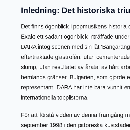
Inledning: Det historiska tri
Det finns ögonblick i popmusikens historia d
Exakt ett sådant ögonblick inträffade unde
DARA intog scenen med sin låt 'Bangaranga
eftertraktade glastrofén, utan cementerad
slump, utan resultatet av åratal av hårt arb
hemlands gränser. Bulgarien, som gjorde en 
representant. DARA har inte bara vunnit en 
internationella topplistorna.
För att förstå vidden av denna framgång m
september 1998 i den pittoreska kuststade