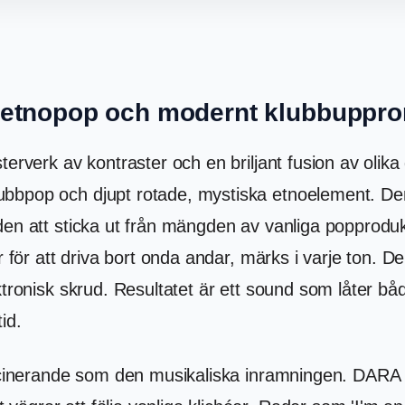
 etnopop och modernt klubbuppro
erverk av kontraster och en briljant fusion av olika 
bbpop och djupt rotade, mystiska etnoelement. Den
en att sticka ut från mängden av vanliga popprodukti
r för att driva bort onda andar, märks i varje ton. 
ektronisk skrud. Resultatet är ett sound som låter b
id.
fascinerande som den musikaliska inramningen. DARA