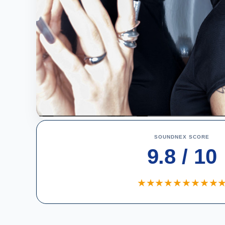
SOUNDNEX SCORE
9.8 / 10
★
★
★
★
★
★
★
★
★