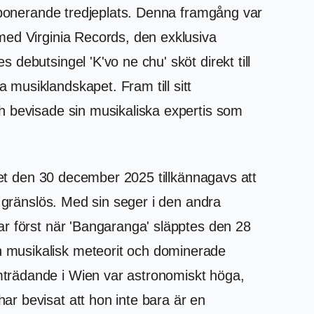
imponerande tredjeplats. Denna framgång var
med Virginia Records, den exklusiva
debutsingel 'K'vo ne chu' sköt direkt till
musiklandskapet. Fram till sitt
h bevisade sin musikaliska expertis som
 det den 30 december 2025 tillkännagavs att
n gränslös. Med sin seger i den andra
ar först när 'Bangaranga' släpptes den 28
 musikalisk meteorit och dominerade
mträdande i Wien var astronomiskt höga,
r bevisat att hon inte bara är en