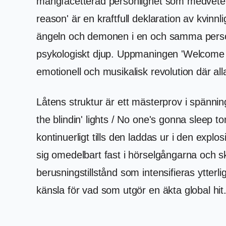
mångfacetterad personlighet som medvetet v
reason' är en kraftfull deklaration av kvin
ängeln och demonen i en och samma person.
psykologiskt djup. Uppmaningen 'Welcome to 
emotionell och musikalisk revolution där al
Låtens struktur är ett mästerprov i spänn
the blindin' lights / No one's gonna sleep 
kontinuerligt tills den laddas ur i den exp
sig omedelbart fast i hörselgångarna och s
berusningstillstånd som intensifieras ytte
känsla för vad som utgör en äkta global hit