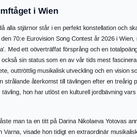
umftåget i Wien
å alla stjärnor står i en perfekt konstellation och 
r den 70:e Eurovision Song Contest år 2026 i Wien, n
'. Med ett oöverträffat försprång och en totalpoä
e också sin status som en av vår tids mest fascine
ete, outtröttlig musikalisk utveckling och en vision 
strålande återkomst till tävlingen efter en treårig 
tävling, hon har utlöst en kulturell jordbävning va
åste man ta en titt på Darina Nikolaeva Yotovas an
n Varna, visade hon tidigt en extraordinär musikal