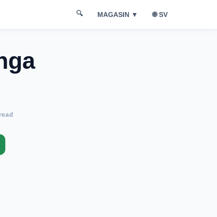
🔍
🌐 SV
MAGASIN ▼
nga
read