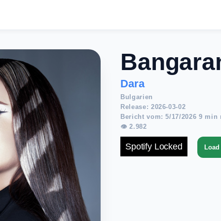
Bangara
Dara
Bulgarien
Release: 2026-03-02
Bericht vom: 5/17/2026 9 min 
👁 2.982
Spotify Locked
Load