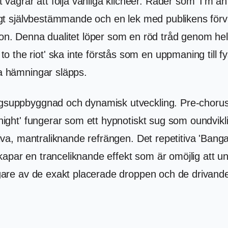
ägrar att följa vanliga klichéer. Rader som 'I'm an
nligt självbestämmande och en lek med publikens förv
 Denna dualitet löper som en röd tråd genom hela t
the riot' ska inte förstås som en uppmaning till fys
la hämningar släpps.
ingsuppbyggnad och dynamisk utveckling. Pre-choru
tonight' fungerar som ett hypnotiskt sug som oundvi
losiva, mantraliknande refrängen. Det repetitiva 'B
kapar en tranceliknande effekt som är omöjlig att u
rligare av de exakt placerade droppen och de drivan
.