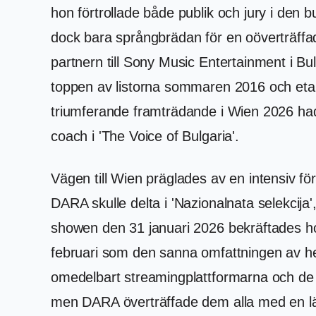
hon förtrollade både publik och jury i den
dock bara språngbrädan för en oöverträffad
partnern till Sony Music Entertainment i Bu
toppen av listorna sommaren 2016 och etabl
triumferande framträdande i Wien 2026 hade
coach i 'The Voice of Bulgaria'.
Vägen till Wien präglades av en intensiv fö
DARA skulle delta i 'Nazionalnata selekcija
showen den 31 januari 2026 bekräftades hon
februari som den sanna omfattningen av h
omedelbart streamingplattformarna och de 
men DARA överträffade dem alla med en lätt