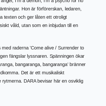
 angel, I'm a demon, I'm a psycho for no
äntningar. Hon är förförerskan, ledaren,
exten och ger låten ett otroligt
iskt våld, utan som en inbjudan till en
s med raderna 'Come alive / Surrender to
kligen fängslar lyssnaren. Spänningen ökar
angaranga, bangaranga, bangaranga' bränner
ndkomma. Det är ett musikaliskt
de rytmerna. DARA bevisar här en osviklig