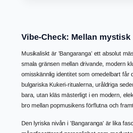
Vibe-Check: Mellan mystisk
Musikaliskt är 'Bangaranga' ett absolut mäst
smala gränsen mellan drivande, modern klu
omisskännlig identitet som omedelbart får d
bulgariska Kukeri-ritualerna, uråldriga sede
bara, utan kläs mästerligt i en modern, el
bro mellan popmusikens förflutna och framt
Den lyriska nivån i 'Bangaranga' är lika 